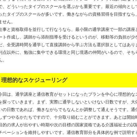
で、どういったタイプのスクールを選ぶかも重要です。最近の傾向とし
ったタイプのスクールが多いです。働きながらの資格習得を目指すなら
ません。
仕事と資格取得を並行して行なうなら、最小限の通学講座で一部の講座
ート作成し、講師から添削指導を受けるというのが、移動等の負担が少
だ、全受講時間を通学して直接講師から学ぶ方法も選択肢としてはあり
利点以外に、勉強に集中できる環境と同じ境遇の仲間がいるので、そち
ん。
理想的なスケジューリング
今回は、通学講座と通信教育がセットになったプランを中心に理想的な
を探っていきます。まず、実際に通学しないといけない日数ですが、大体
いの日数であれば、働きながらでもなんとか調整して通えそうです。通
しずつやるかたちですので、十分取り組むことができます。あとは開始
目的の求人が出やすい時期や次の目標の国家資格である介護福祉士の試
チベーションを維持しやすいです。通信教育部分を具体的な例で説明す